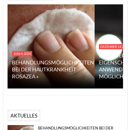
DEZEMBER 14, 2023
JUNI 4, 2024
EINE ÜBERS
BEHANDLUNGSMÖGLICHKEITEN
EIGENSCHA
BEI DER HAUTKRANKHEIT
ANWENDUN
ROSAZEA »
MÖGLICHE V
AKTUELLES
BEHANDLUNGSMÖGLICHKEITEN BEI DER