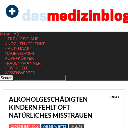
Menu
≡
╳
HERZ+KREISLAUF
KNOCHEN+GELENKE
HAUT+HAARE
MAGEN+DARM
KOPF+KÖRPER
FRAUEN+MÄNNER
GEIST+SEELE
WISSENWERTES
(DPA)
ALKOHOLGESCHÄDIGTEN
KINDERN FEHLT OFT
NATÜRLICHES MISSTRAUEN
12 DEZEMBER, 2016
WISSENWERTES
2176