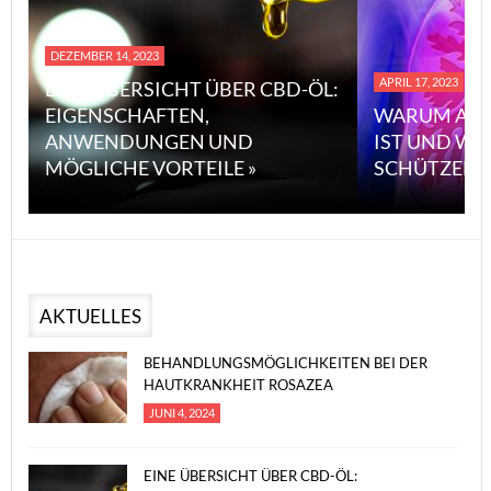
DEZEMBER 14, 2023
APRIL 17, 2023
EINE ÜBERSICHT ÜBER CBD-ÖL:
EIGENSCHAFTEN,
WARUM ASB
ANWENDUNGEN UND
IST UND WI
MÖGLICHE VORTEILE »
SCHÜTZEN 
AKTUELLES
BEHANDLUNGSMÖGLICHKEITEN BEI DER
HAUTKRANKHEIT ROSAZEA
JUNI 4, 2024
EINE ÜBERSICHT ÜBER CBD-ÖL: