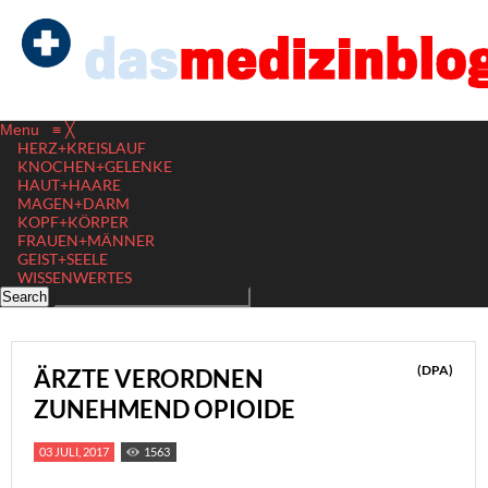
Menu
≡
╳
HERZ+KREISLAUF
KNOCHEN+GELENKE
HAUT+HAARE
MAGEN+DARM
KOPF+KÖRPER
FRAUEN+MÄNNER
GEIST+SEELE
WISSENWERTES
(DPA)
ÄRZTE VERORDNEN
ZUNEHMEND OPIOIDE
03 JULI, 2017
1563