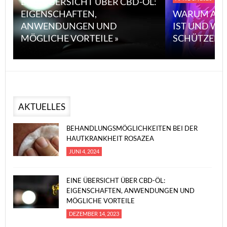
EINE ÜBERSICHT ÜBER CBD-ÖL:
EIGENSCHAFTEN,
WARUM ASBE
ANWENDUNGEN UND
IST UND WI
MÖGLICHE VORTEILE »
SCHÜTZEN K
AKTUELLES
BEHANDLUNGSMÖGLICHKEITEN BEI DER
HAUTKRANKHEIT ROSAZEA
JUNI 4, 2024
EINE ÜBERSICHT ÜBER CBD-ÖL:
EIGENSCHAFTEN, ANWENDUNGEN UND
MÖGLICHE VORTEILE
DEZEMBER 14, 2023