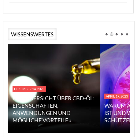
WISSENSWERTES
DEZEMBER 14, 2023
APRIL 17, 2023
EINE ÜBERSICHT ÜBER CBD-ÖL:
EIGENSCHAFTEN,
WARUM ASB
ANWENDUNGEN UND
IST UND WI
MÖGLICHE VORTEILE »
SCHÜTZEN 