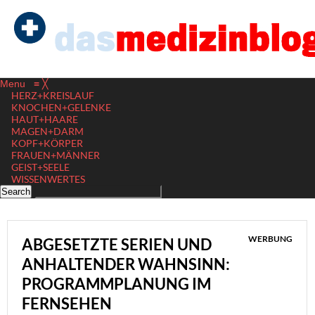
Menu
≡
╳
HERZ+KREISLAUF
KNOCHEN+GELENKE
HAUT+HAARE
MAGEN+DARM
KOPF+KÖRPER
FRAUEN+MÄNNER
GEIST+SEELE
WISSENWERTES
WERBUNG
ABGESETZTE SERIEN UND
ANHALTENDER WAHNSINN:
PROGRAMMPLANUNG IM
FERNSEHEN