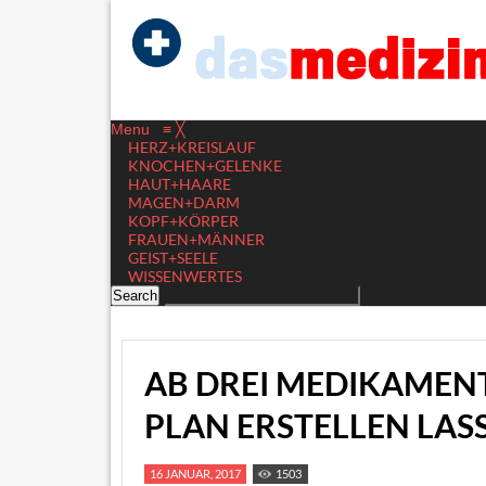
Menu
≡
╳
HERZ+KREISLAUF
KNOCHEN+GELENKE
HAUT+HAARE
MAGEN+DARM
KOPF+KÖRPER
FRAUEN+MÄNNER
GEIST+SEELE
WISSENWERTES
AB DREI MEDIKAMEN
PLAN ERSTELLEN LAS
16 JANUAR, 2017
1503