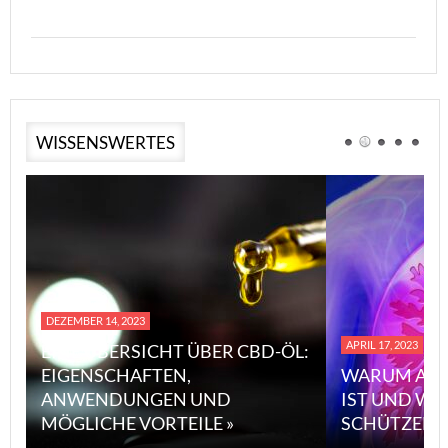
WISSENSWERTES
DEZEMBER 14, 2023
APRIL 17, 2023
EINE ÜBERSICHT ÜBER CBD-ÖL:
EIGENSCHAFTEN,
WARUM ASBE
ANWENDUNGEN UND
IST UND WIE
MÖGLICHE VORTEILE »
SCHÜTZEN KA