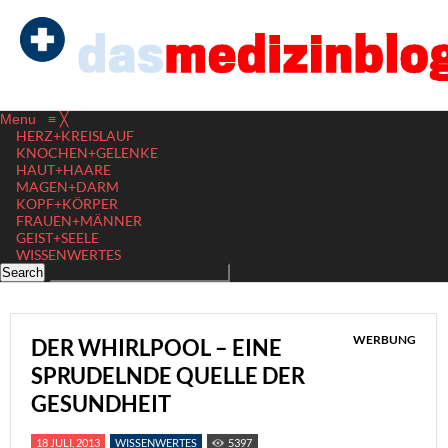
Menu
≡
╳
HERZ+KREISLAUF
KNOCHEN+GELENKE
HAUT+HAARE
MAGEN+DARM
KOPF+KÖRPER
FRAUEN+MÄNNER
GEIST+SEELE
WISSENWERTES
WERBUNG
DER WHIRLPOOL – EINE
SPRUDELNDE QUELLE DER
GESUNDHEIT
18 JULI, 2013
WISSENWERTES
5397