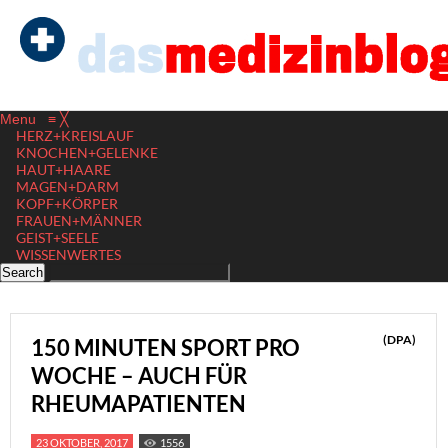
Menu
≡
╳
HERZ+KREISLAUF
KNOCHEN+GELENKE
HAUT+HAARE
MAGEN+DARM
KOPF+KÖRPER
FRAUEN+MÄNNER
GEIST+SEELE
WISSENWERTES
(DPA)
150 MINUTEN SPORT PRO
WOCHE – AUCH FÜR
RHEUMAPATIENTEN
23 OKTOBER, 2017
1556