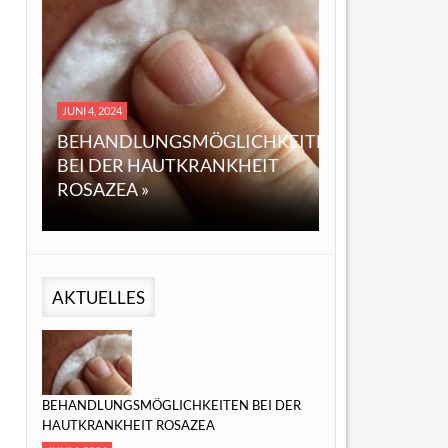
DEZEMBER 14, 2023
NI 4, 2024
EINE ÜBERSICHT ÜBE
EHANDLUNGSMÖGLICHKEITEN
ÖL: EIGENSCHAFTEN,
EI DER HAUTKRANKHEIT
ANWENDUNGEN UN
OSAZEA »
MÖGLICHE VORTEILE 
AKTUELLES
BEHANDLUNGSMÖGLICHKEITEN BEI DER
HAUTKRANKHEIT ROSAZEA