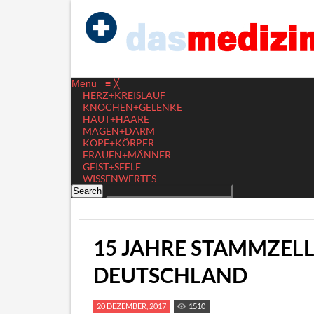
Menu
≡
╳
HERZ+KREISLAUF
KNOCHEN+GELENKE
HAUT+HAARE
MAGEN+DARM
KOPF+KÖRPER
FRAUEN+MÄNNER
GEIST+SEELE
WISSENWERTES
15 JAHRE STAMMZEL
DEUTSCHLAND
20 DEZEMBER, 2017
1510