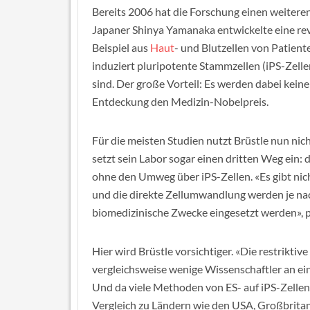
Bereits 2006 hat die Forschung einen weiter
Japaner Shinya Yamanaka entwickelte eine rev
Beispiel aus
Haut
- und Blutzellen von Patien
induziert pluripotente Stammzellen (iPS-Zelle
sind. Der große Vorteil: Es werden dabei kein
Entdeckung den Medizin-Nobelpreis.
Für die meisten Studien nutzt Brüstle nun nich
setzt sein Labor sogar einen dritten Weg ein:
ohne den Umweg über iPS-Zellen. «Es gibt nicht
und die direkte Zellumwandlung werden je nac
biomedizinische Zwecke eingesetzt werden», p
Hier wird Brüstle vorsichtiger. «Die restriktiv
vergleichsweise wenige Wissenschaftler an ei
Und da viele Methoden von ES- auf iPS-Zellen
Vergleich zu Ländern wie den USA, Großbrita