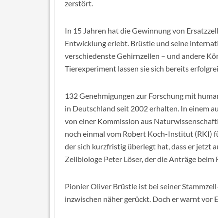
zerstört.
In 15 Jahren hat die Gewinnung von Ersatzzel
Entwicklung erlebt. Brüstle und seine interna
verschiedenste Gehirnzellen – und andere Kör
Tierexperiment lassen sie sich bereits erfolgre
132 Genehmigungen zur Forschung mit human
in Deutschland seit 2002 erhalten. In einem 
von einer Kommission aus Naturwissenschaftl
noch einmal vom Robert Koch-Institut (RKI) 
der sich kurzfristig überlegt hat, dass er jet
Zellbiologe Peter Löser, der die Anträge beim R
Pionier Oliver Brüstle ist bei seiner Stammz
inzwischen näher gerückt. Doch er warnt vor 