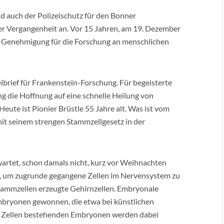
nd auch der Polizeischutz für den Bonner
der Vergangenheit an. Vor 15 Jahren, am 19. Dezember
he Genehmigung für die Forschung an menschlichen
JU
B
B
ibrief für Frankenstein-Forschung. Für begeisterte
R
g die Hoffnung auf eine schnelle Heilung von
eute ist Pionier Brüstle 55 Jahre alt. Was ist vom
it seinem strengen Stammzellgesetz in der
wartet, schon damals nicht, kurz vor Weihnachten
 um zugrunde gegangene Zellen im Nervensystem zu
tammzellen erzeugte Gehirnzellen. Embryonale
mbryonen gewonnen, die etwa bei künstlichen
en Zellen bestehenden Embryonen werden dabei